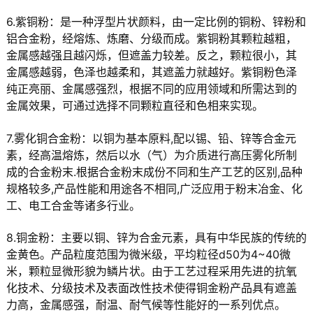
6.紫铜粉：是一种浮型片状颜料，由一定比例的铜粉、锌粉和
铝合金粉，经熔炼、炼磨、分级而成。紫铜粉其颗粒越粗，
金属感越强且越闪烁，但遮盖力较差。反之，颗粒很小，其
金属感越弱，色泽也越柔和，其遮盖力就越好。紫铜粉色泽
纯正亮丽、金属感强烈，根据不同的应用领域和所需达到的
金属效果，可通过选择不同颗粒直径和色相来实现。
7.雾化铜合金粉：以铜为基本原料,配以锡、铅、锌等合金元
素，经高温熔炼，然后以水（气）为介质进行高压雾化所制
成的合金粉末.根据合金粉末成份不同和生产工艺的区别,品种
规格较多,产品性能和用途各不相同,广泛应用于粉末冶金、化
工、电工合金等诸多行业。
8.铜金粉：主要以铜、锌为合金元素，具有中华民族的传统的
金黄色。产品粒度范围为微米级，平均粒径d50为4~40微
米，颗粒显微形貌为鳞片状。由于工艺过程采用先进的抗氧
化技术、分级技术及表面改性技术使得铜金粉产品具有遮盖
力高，金属感强，耐温、耐气候等性能好的一系列优点。