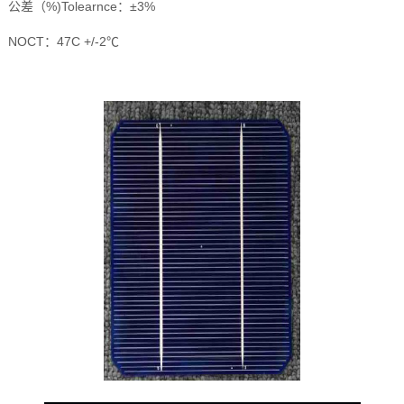
公差（%)Tolearnce：±3%
NOCT：47C +/-2℃