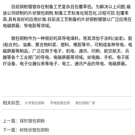
目前铜粉镀银存在制备工艺复杂且包覆率低。为解决以上问题,福
迪公司研制的片状银包铜粉,制备工艺标准化规范化,过程可控,包覆率
高,具有良好的应用价值,目前该工艺制备的片状铜粉镀银以广泛应用在
电磁屏蔽、导电胶等领域。
银包铜粉作为一种很好的高导电填料，将其添加于涂料(油漆)、胶
(粘合剂)、油墨、聚合物料浆、塑料、橡胶等中，可制成各种导电、电
磁屏蔽等制品，广泛应用于电子、机电、通讯、印刷、航空航天、兵
器等各个工业部门的导电、电磁屏蔽等领域。如电脑、手机、电子医
疗设备、电子仪器仪表等电子、电工、通讯产品的导电、电磁屏蔽。
相关标签：
片状银包铜粉
导电胶银包铜
银包铜粉厂家
上一篇：
球形银包铜粉
下一篇：
树枝状银包铜粉