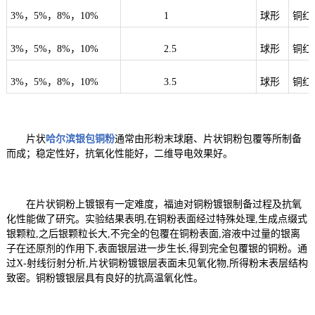
3%
，
5%
，
8%
，
10%
1
球形
铜红
3%
，
5%
，
8%
，
10%
2.5
球形
铜红
3%
，
5%
，
8%
，
10%
3.5
球形
铜红
片状
哈尔滨银包铜粉
通常由形粉末球磨、片状铜粉包覆等所制备
而成；稳定性好，抗氧化性能好，二维导电效果好。
在片状铜粉上镀银有一定难度，福迪对铜粉镀银制备过程及抗氧
化性能做了研究。实验结果表明,在铜粉表面经过特殊处理,生成点缀式
银颗粒,之后银颗粒长大,不完全的包覆在铜粉表面,溶液中过量的银离
子在还原剂的作用下,表面银层进一步生长,得到完全包覆银的铜粉。通
过X-射线衍射分析,片状铜粉镀银层表面未见氧化物,所得粉末表层结构
致密。铜粉镀银层具有良好的抗高温氧化性。