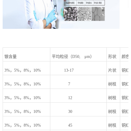
银含量
平均粒径（
D50,
μ
m
）
形状
颜色
3%
，
5%
，
8%
，
10%
13-17
片状
铜红
3%
，
5%
，
8%
，
10%
7
树枝
铜红
3%
，
5%
，
8%
，
10%
12
树枝
铜红
3%
，
5%
，
8%
，
10%
30
树枝
铜红
3%
，
5%
，
8%
，
10%
45
树枝
铜红