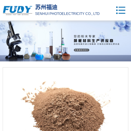
苏州福迪
SENHUI PHOTOELECTRICITY CO., LTD